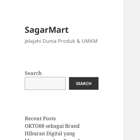
SagarMart
Jelajahi Dunia Produk & UMKM
Search
SEARCH
Recent Posts
OKTO88 sebagai Brand
Hiburan Digital yang