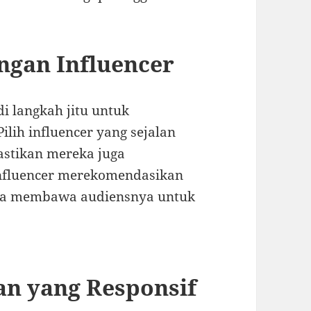
engan Influencer
di langkah jitu untuk
lih influencer yang sejalan
astikan mereka juga
 influencer merekomendasikan
eka membawa audiensnya untuk
an yang Responsif