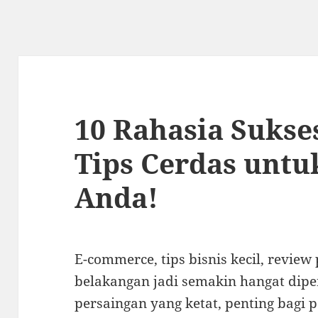
10 Rahasia Suks
Tips Cerdas untuk
Anda!
E-commerce, tips bisnis kecil, review 
belakangan jadi semakin hangat dipe
persaingan yang ketat, penting bagi p