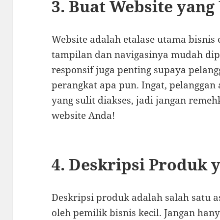
3. Buat Website yang
Website adalah etalase utama bisnis
tampilan dan navigasinya mudah dip
responsif juga penting supaya pelan
perangkat apa pun. Ingat, pelanggan
yang sulit diakses, jadi jangan reme
website Anda!
4. Deskripsi Produk 
Deskripsi produk adalah salah satu a
oleh pemilik bisnis kecil. Jangan ha