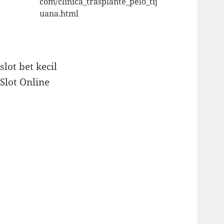
com/clinica_trasplante_pelo_tij
uana.html
slot bet kecil
Slot Online