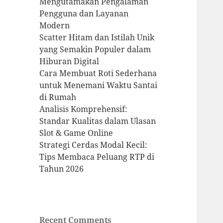
Mengutamakan Pengalaman
Pengguna dan Layanan
Modern
Scatter Hitam dan Istilah Unik
yang Semakin Populer dalam
Hiburan Digital
Cara Membuat Roti Sederhana
untuk Menemani Waktu Santai
di Rumah
Analisis Komprehensif:
Standar Kualitas dalam Ulasan
Slot & Game Online
Strategi Cerdas Modal Kecil:
Tips Membaca Peluang RTP di
Tahun 2026
Recent Comments