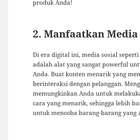
produk Anda!
2. Manfaatkan Media 
Di era digital ini, media sosial seper
adalah alat yang sangat powerful un
Anda. Buat konten menarik yang men
berinteraksi dengan pelanggan. Meng
memungkinkan Anda untuk melakuka
cara yang menarik, sehingga lebih b
untuk mencoba barang-barang yang 