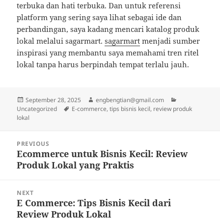
terbuka dan hati terbuka. Dan untuk referensi
platform yang sering saya lihat sebagai ide dan
perbandingan, saya kadang mencari katalog produk
lokal melalui sagarmart.
sagarmart
menjadi sumber
inspirasi yang membantu saya memahami tren ritel
lokal tanpa harus berpindah tempat terlalu jauh.
Posted
Author
Categories
September 28, 2025
engbengtian@gmail.com
on
Tags
Uncategorized
E-commerce, tips bisnis kecil, review produk
lokal
Post
PREVIOUS
navigation
Ecommerce untuk Bisnis Kecil: Review
Previous
Produk Lokal yang Praktis
post:
NEXT
E Commerce: Tips Bisnis Kecil dari
Next
Review Produk Lokal
post: