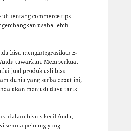
jauh tentang
commerce tips
gembangkan usaha lebih
nda bisa mengintegrasikan E-
 Anda tawarkan. Memperkuat
lai jual produk asli bisa
am dunia yang serba cepat ini,
Anda akan menjadi daya tarik
si dalam bisnis kecil Anda,
si semua peluang yang