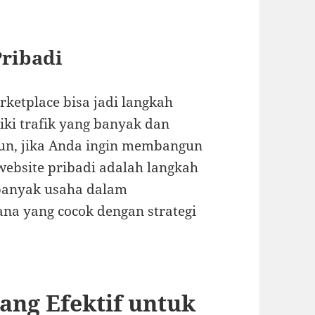
Pribadi
ketplace bisa jadi langkah
iki trafik yang banyak dan
un, jika Anda ingin membangun
ebsite pribadi adalah langkah
banyak usaha dalam
na yang cocok dengan strategi
ang Efektif untuk