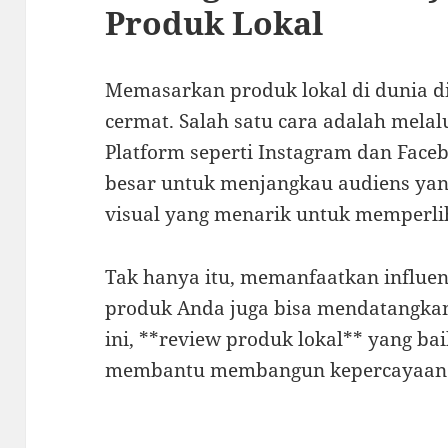
Produk Lokal
Memasarkan produk lokal di dunia di
cermat. Salah satu cara adalah melal
Platform seperti Instagram dan Face
besar untuk menjangkau audiens yan
visual yang menarik untuk memperli
Tak hanya itu, memanfaatkan influen
produk Anda juga bisa mendatangkan
ini, **review produk lokal** yang bai
membantu membangun kepercayaan