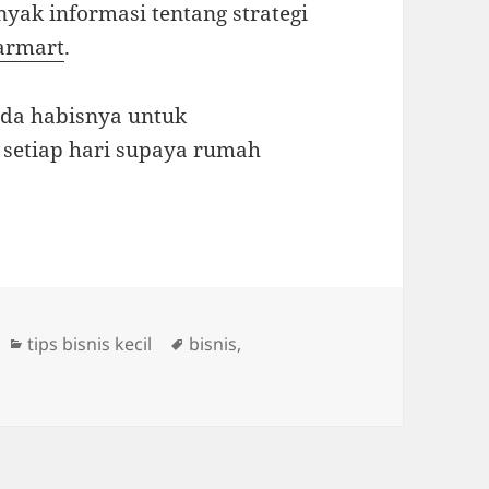
yak informasi tentang strategi
armart
.
ada habisnya untuk
u setiap hari supaya rumah
Categories
Tags
tips bisnis kecil
bisnis
,