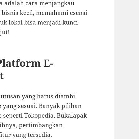
ya adalah cara menjangkau
 bisnis kecil, memahami esensi
 lokal bisa menjadi kunci
jut!
Platform E-
t
putusan yang harus diambil
yang sesuai. Banyak pilihan
e seperti Tokopedia, Bukalapak
lihnya, pertimbangkan
tur yang tersedia.