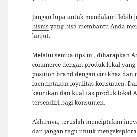
Jangan lupa untuk mendalami lebih 
bisnis
yang bisa membantu Anda men
lanjut.
Melalui semua tips ini, diharapkan A
commerce dengan produk lokal yang
position brand dengan ciri khas dan ni
menciptakan loyalitas konsumen. Dal
keunikan dan kualitas produk lokal 
tersendiri bagi konsumen.
Akhirnya, teruslah menciptakan inova
dan jangan ragu untuk mengeksplora