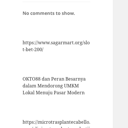
No comments to show.
https://www.sagarmart.org/slo
t-bet-200/
OKTO88 dan Peran Besarnya
dalam Mendorong UMKM
Lokal Menuju Pasar Modern
https://microtrasplantecabello.