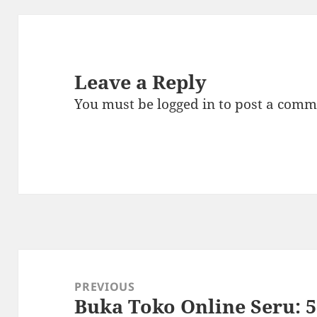
Leave a Reply
You must be
logged in
to post a comm
Post
navigation
PREVIOUS
Buka Toko Online Seru: 5 
Previous