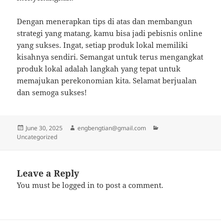
Dengan menerapkan tips di atas dan membangun
strategi yang matang, kamu bisa jadi pebisnis online
yang sukses. Ingat, setiap produk lokal memiliki
kisahnya sendiri. Semangat untuk terus mengangkat
produk lokal adalah langkah yang tepat untuk
memajukan perekonomian kita. Selamat berjualan
dan semoga sukses!
Posted
Author
Categories
June 30, 2025
engbengtian@gmail.com
on
Uncategorized
Leave a Reply
You must be
logged in
to post a comment.