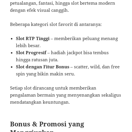
petualangan, fantasi, hingga slot bertema modern
dengan efek visual canggih.
Beberapa kategori slot favorit di antaranya:
Slot RTP Tinggi
– memberikan peluang menang
lebih besar.
Slot Progresif
– hadiah jackpot bisa tembus
hingga ratusan juta.
Slot dengan Fitur Bonus
– scatter, wild, dan free
spin yang bikin makin seru.
Setiap slot dirancang untuk memberikan
pengalaman bermain yang menyenangkan sekaligus
mendatangkan keuntungan.
Bonus & Promosi yang