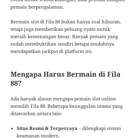
pemain berpengalaman.
Bermain slot di Fila 88 bukan hanya soal hiburan,
tetapi juga memberikan peluang nyata untuk
meraih kemenangan besar. Banyak pemain yang
sudah membuktikan sendiri betapa mudahnya
mendapatkan jackpot di platform ini.
Mengapa Harus Bermain di Fila
88?
Ada banyak alasan mengapa pemain slot online
memilih Fila 88. Beberapa keunggulan utama yang
ditawarkan antara lain:
Situs Resmi & Terpercaya
– dilengkapi sistem
keamanan modern.