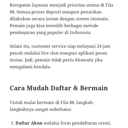
Kecepatan layanan menjadi prioritas utama di Fila
88. Semua proses deposit maupun penarikan
dilakukan secara instan dengan sistem otomatis.
Pemain juga bisa memilih berbagai metode
pembayaran yang populer di Indonesia.
Selain itu, customer service siap melayani 24 jam
penuh melalui live chat maupun aplikasi pesan
instan. Jadi, pemain tidak perlu khawatir jika
mengalami kendala.
Cara Mudah Daftar & Bermain
Untuk mulai bermain di Fila 88, langkah-
langkahnya sangat sederhana:
Daftar Akun
melalui form pendaftaran resmi.