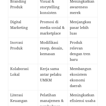
Branding
Visual &
Meningkatkan
Produk
storytelling
awareness
konsisten
merek
Digital
Promosi di
Menjangkau
Marketing
media sosial &
pasar lebih
marketplace
luas
Inovasi
Modifikasi
Produk
Produk
resep, desain,
relevan
kemasan
dengan tren
baru
Kolaborasi
Kerja sama
Membangun
Lokal
antar pelaku
ekosistem
UMKM
ekonomi
daerah
Literasi
Pelatihan
Meningkatkan
Keuangan
manajemen &
efisiensi usaha