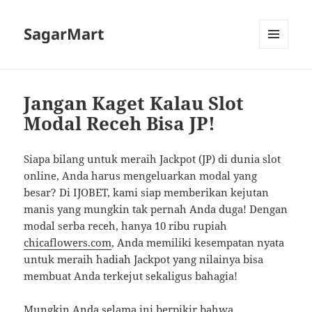
SagarMart
MENU
AND
WIDGETS
Jangan Kaget Kalau Slot
Modal Receh Bisa JP!
Siapa bilang untuk meraih Jackpot (JP) di dunia slot
online, Anda harus mengeluarkan modal yang
besar? Di IJOBET, kami siap memberikan kejutan
manis yang mungkin tak pernah Anda duga! Dengan
modal serba receh, hanya 10 ribu rupiah
chicaflowers.com
, Anda memiliki kesempatan nyata
untuk meraih hadiah Jackpot yang nilainya bisa
membuat Anda terkejut sekaligus bahagia!
Mungkin Anda selama ini berpikir bahwa