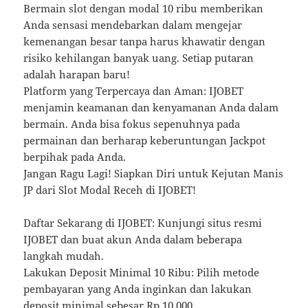
Bermain slot dengan modal 10 ribu memberikan
Anda sensasi mendebarkan dalam mengejar
kemenangan besar tanpa harus khawatir dengan
risiko kehilangan banyak uang. Setiap putaran
adalah harapan baru!
Platform yang Terpercaya dan Aman: IJOBET
menjamin keamanan dan kenyamanan Anda dalam
bermain. Anda bisa fokus sepenuhnya pada
permainan dan berharap keberuntungan Jackpot
berpihak pada Anda.
Jangan Ragu Lagi! Siapkan Diri untuk Kejutan Manis
JP dari Slot Modal Receh di IJOBET!
Daftar Sekarang di IJOBET: Kunjungi situs resmi
IJOBET dan buat akun Anda dalam beberapa
langkah mudah.
Lakukan Deposit Minimal 10 Ribu: Pilih metode
pembayaran yang Anda inginkan dan lakukan
deposit minimal sebesar Rp 10.000.