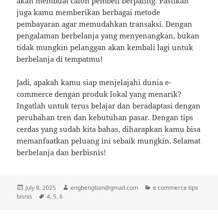
akan membuat calon pembeli berpaling. Pastikan
juga kamu memberikan berbagai metode
pembayaran agar memudahkan transaksi. Dengan
pengalaman berbelanja yang menyenangkan, bukan
tidak mungkin pelanggan akan kembali lagi untuk
berbelanja di tempatmu!
Jadi, apakah kamu siap menjelajahi dunia e-
commerce dengan produk lokal yang menarik?
Ingatlah untuk terus belajar dan beradaptasi dengan
perubahan tren dan kebutuhan pasar. Dengan tips
cerdas yang sudah kita bahas, diharapkan kamu bisa
memanfaatkan peluang ini sebaik mungkin. Selamat
berbelanja dan berbisnis!
Posted
Author
Categories
July 8, 2025
engbengtian@gmail.com
e commerce tips
on
Tags
bisnis
4
,
5
,
6