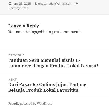
Posted
Author
Categories
June 23, 2025
engbengtian@gmail.com
on
Uncategorized
Leave a Reply
You must be
logged in
to post a comment.
Post
PREVIOUS
navigation
Panduan Seru Memulai Bisnis E-
Previous
commerce dengan Produk Lokal Favorit!
post:
NEXT
Dari Pasar ke Online: Jujur Tentang
Next
Belanja Produk Lokal Favoritku
post:
Proudly powered by WordPress