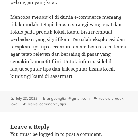
pelanggan yang kuat.
Mencoba menonjol di dunia e-commerce memang
tidak mudah, tetapi dengan strategi yang tepat dan
fokus pada produk lokal, kamu bisa membuat
perbedaan yang signifikan. Teruslah eksplorasi dan
terapkan tips-tips cerdas ini dalam bisnis kecil kamu
agar tetap relevan dan bersaing di pasar yang
semakin kompetitif ini. Untuk informasi lebih
lanjut seputar tips dan trik seputar bisnis kecil,
kunjungi kami di
sagarmart
.
Posted
Author
Categories
July 23, 2025
engbengtian@gmail.com
review produk
on
Tags
lokal
bisnis
,
commerce
,
tips
Leave a Reply
You must be
logged in
to post a comment.