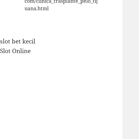
com/clinica_trasplante_pelo_tij
uana.html
slot bet kecil
Slot Online