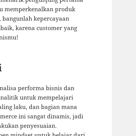
ntu memperkenalkan produk
t, bangunlah kepercayaan
baik, karena customer yang
snismu!
i
nalisa performa bisnis dan
nalitik untuk mempelajari
aling laku, dan bagian mana
merce ini sangat dinamis, jadi
lakukan penyesuaian.
pen mindset untuk belajar dari