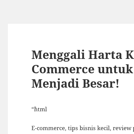
Menggali Harta K
Commerce untuk B
Menjadi Besar!
“`html
E-commerce, tips bisnis kecil, review 