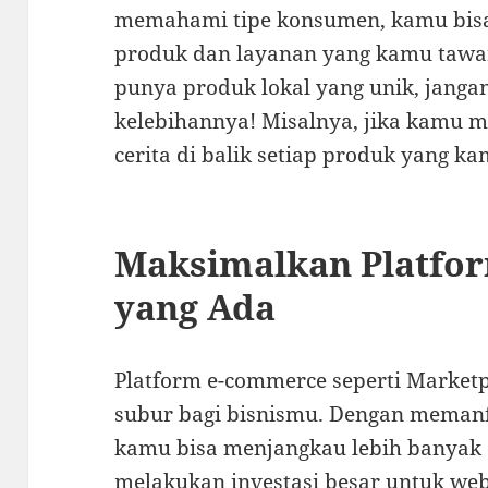
memahami tipe konsumen, kamu bis
produk dan layanan yang kamu tawa
punya produk lokal yang unik, jang
kelebihannya! Misalnya, jika kamu me
cerita di balik setiap produk yang k
Maksimalkan Platfo
yang Ada
Platform e-commerce seperti Marketp
subur bagi bisnismu. Dengan memanf
kamu bisa menjangkau lebih banyak 
melakukan investasi besar untuk web