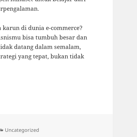
berpengalaman.
ta karun di dunia e-commerce?
 bisnismu bisa tumbuh besar dan
 tidak datang dalam semalam,
rategi yang tepat, bukan tidak
Categories
Uncategorized