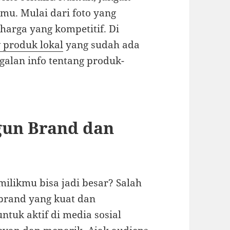
mu. Mulai dari foto yang
 harga yang kompetitif. Di
 produk lokal
yang sudah ada
alan info tentang produk-
un Brand dan
milikmu bisa jadi besar? Salah
rand yang kuat dan
tuk aktif di media sosial