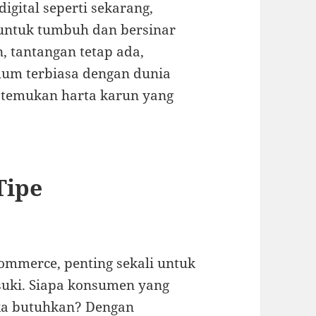
digital seperti sekarang,
 untuk tumbuh dan bersinar
 tantangan tetap ada,
lum terbiasa dengan dunia
an temukan harta karun yang
Tipe
ommerce, penting sekali untuk
uki. Siapa konsumen yang
ka butuhkan? Dengan