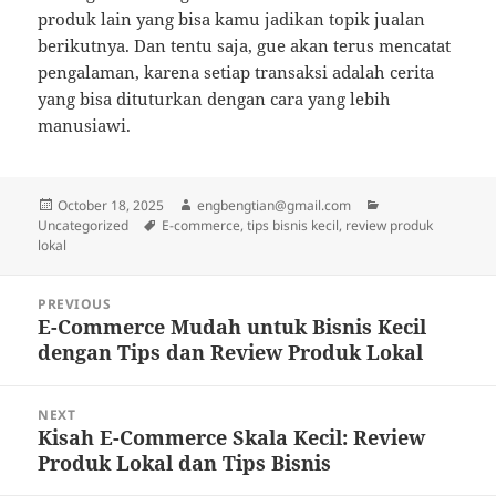
produk lain yang bisa kamu jadikan topik jualan
berikutnya. Dan tentu saja, gue akan terus mencatat
pengalaman, karena setiap transaksi adalah cerita
yang bisa dituturkan dengan cara yang lebih
manusiawi.
Posted
Author
Categories
October 18, 2025
engbengtian@gmail.com
on
Tags
Uncategorized
E-commerce, tips bisnis kecil, review produk
lokal
Post
PREVIOUS
navigation
E-Commerce Mudah untuk Bisnis Kecil
Previous
dengan Tips dan Review Produk Lokal
post:
NEXT
Kisah E-Commerce Skala Kecil: Review
Next
Produk Lokal dan Tips Bisnis
post: