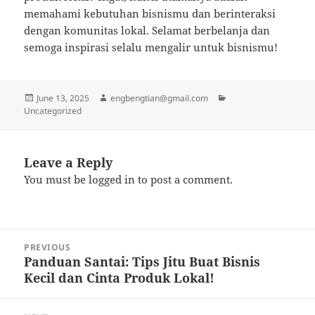
memahami kebutuhan bisnismu dan berinteraksi
dengan komunitas lokal. Selamat berbelanja dan
semoga inspirasi selalu mengalir untuk bisnismu!
Posted
Author
Categories
June 13, 2025
engbengtian@gmail.com
on
Uncategorized
Leave a Reply
You must be
logged in
to post a comment.
Post
PREVIOUS
navigation
Panduan Santai: Tips Jitu Buat Bisnis
Previous
Kecil dan Cinta Produk Lokal!
post: