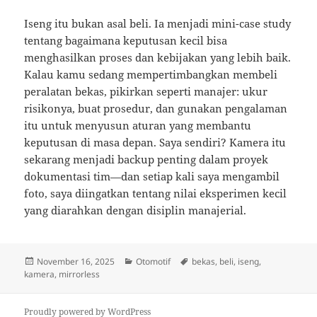
Iseng itu bukan asal beli. Ia menjadi mini-case study
tentang bagaimana keputusan kecil bisa
menghasilkan proses dan kebijakan yang lebih baik.
Kalau kamu sedang mempertimbangkan membeli
peralatan bekas, pikirkan seperti manajer: ukur
risikonya, buat prosedur, dan gunakan pengalaman
itu untuk menyusun aturan yang membantu
keputusan di masa depan. Saya sendiri? Kamera itu
sekarang menjadi backup penting dalam proyek
dokumentasi tim—dan setiap kali saya mengambil
foto, saya diingatkan tentang nilai eksperimen kecil
yang diarahkan dengan disiplin manajerial.
Posted
Categories
Tags
November 16, 2025
Otomotif
bekas
,
beli
,
iseng
,
on
kamera
,
mirrorless
Proudly powered by WordPress