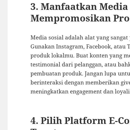
3. Manfaatkan Media 
Mempromosikan Pr
Media sosial adalah alat yang sangat 
Gunakan Instagram, Facebook, atau
produk lokalmu. Buat konten yang men
testimonial dari pelanggan, atau bah
pembuatan produk. Jangan lupa unt
berinteraksi dengan memberikan give
meningkatkan engagement dan loyal
4. Pilih Platform E-