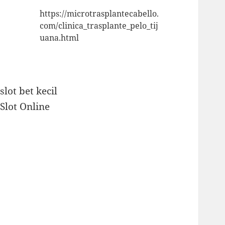
https://microtrasplantecabello.
com/clinica_trasplante_pelo_tij
uana.html
slot bet kecil
Slot Online