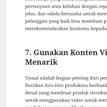
pertanyaan atau keluhan dengan cepa
jelas, dan selalu berusaha untuk m
pelanggan yang baik bisa membuat p
merekomendasikan bisnismu kepada 
7. Gunakan Konten V
Menarik
Visual adalah bagian penting dari pe
Pastikan foto-foto produkmu berkual
detail yang membuat produk tersebut 
untuk menggunakan video untuk men