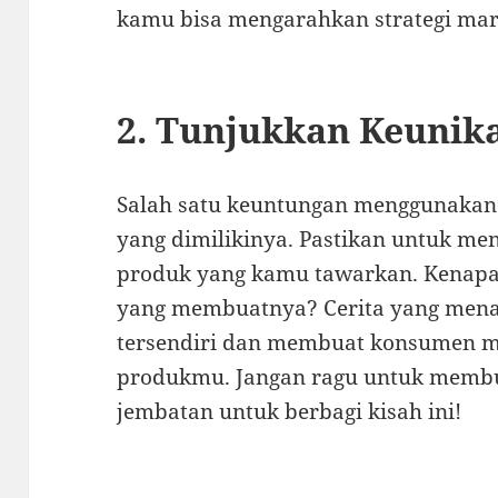
kamu bisa mengarahkan strategi mark
2. Tunjukkan Keunik
Salah satu keuntungan menggunakan 
yang dimilikinya. Pastikan untuk men
produk yang kamu tawarkan. Kenapa 
yang membuatnya? Cerita yang menar
tersendiri dan membuat konsumen m
produkmu. Jangan ragu untuk memb
jembatan untuk berbagi kisah ini!