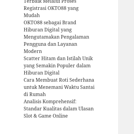
Terbaik Melalui Proses
Registrasi OKTO88 yang
Mudah
OKTO88 sebagai Brand
Hiburan Digital yang
Mengutamakan Pengalaman
Pengguna dan Layanan
Modern
Scatter Hitam dan Istilah Unik
yang Semakin Populer dalam
Hiburan Digital
Cara Membuat Roti Sederhana
untuk Menemani Waktu Santai
di Rumah
Analisis Komprehensif:
Standar Kualitas dalam Ulasan
Slot & Game Online