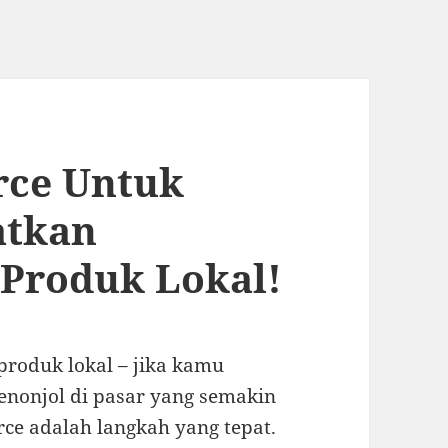
rce Untuk
atkan
 Produk Lokal!
 produk lokal – jika kamu
menonjol di pasar yang semakin
ce adalah langkah yang tepat.