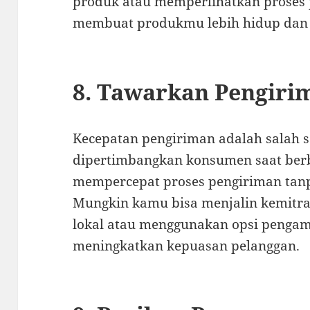
produk atau memperlihatkan proses 
membuat produkmu lebih hidup dan
8. Tawarkan Pengirim
Kecepatan pengiriman adalah salah s
dipertimbangkan konsumen saat berbe
mempercepat proses pengiriman tan
Mungkin kamu bisa menjalin kemitra
lokal atau menggunakan opsi pengambi
meningkatkan kepuasan pelanggan.