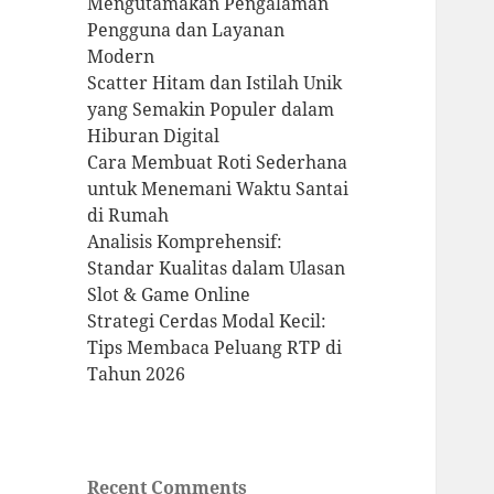
Mengutamakan Pengalaman
Pengguna dan Layanan
Modern
Scatter Hitam dan Istilah Unik
yang Semakin Populer dalam
Hiburan Digital
Cara Membuat Roti Sederhana
untuk Menemani Waktu Santai
di Rumah
Analisis Komprehensif:
Standar Kualitas dalam Ulasan
Slot & Game Online
Strategi Cerdas Modal Kecil:
Tips Membaca Peluang RTP di
Tahun 2026
Recent Comments