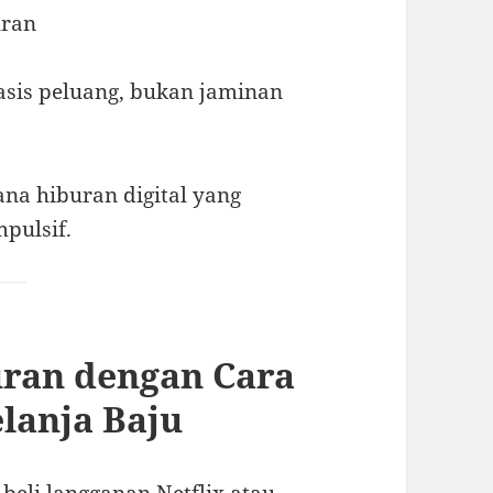
uran
sis peluang, bukan jaminan
rana hiburan digital yang
pulsif.
buran dengan Cara
lanja Baju
 beli langganan Netflix atau