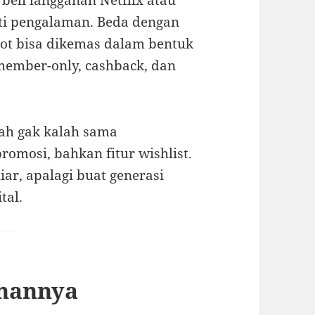
ti pengalaman. Beda dengan
lot bisa dikemas dalam bentuk
member-only, cashback, dan
udah gak kalah sama
promosi, bahkan fitur wishlist.
ar, apalagi buat generasi
tal.
ahannya