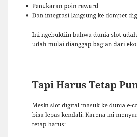
Penukaran poin reward
Dan integrasi langsung ke dompet dig
Ini ngebuktiin bahwa dunia slot udah 
udah mulai dianggap bagian dari ekos
Tapi Harus Tetap Pu
Meski slot digital masuk ke dunia e-
bisa lepas kendali. Karena ini meny
tetap harus: