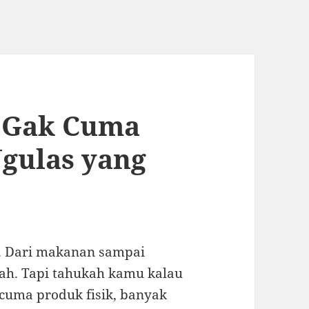
i Gak Cuma
Ngulas yang
. Dari makanan sampai
mah. Tapi tahukah kamu kalau
 cuma produk fisik, banyak