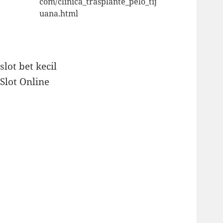
com/clinica_trasplante_pelo_tij
uana.html
slot bet kecil
Slot Online