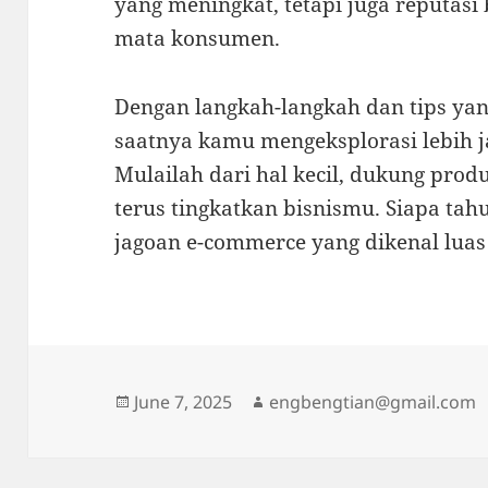
yang meningkat, tetapi juga reputasi
mata konsumen.
Dengan langkah-langkah dan tips yang
saatnya kamu mengeksplorasi lebih j
Mulailah dari hal kecil, dukung produ
terus tingkatkan bisnismu. Siapa tah
jagoan e-commerce yang dikenal luas!
Posted
Author
June 7, 2025
engbengtian@gmail.com
on