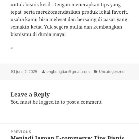
untuk bisnis kecil. Dengan menerapkan tips yang
tepat, serta merekomendasikan produk lokal favorit,
usaha kamu bisa melesat dan bersaing di pasar yang
semakin ketat. Yuk segera mulai dan kembangkan
bisnismu di dunia maya!
“`
Posted
Author
Categories
June 7, 2025
engbengtian@gmail.com
Uncategorized
on
Leave a Reply
You must be
logged in
to post a comment.
Post
PREVIOUS
navigation
Menjadi Jagoan E-commerce: Tips Bisnis
Previous